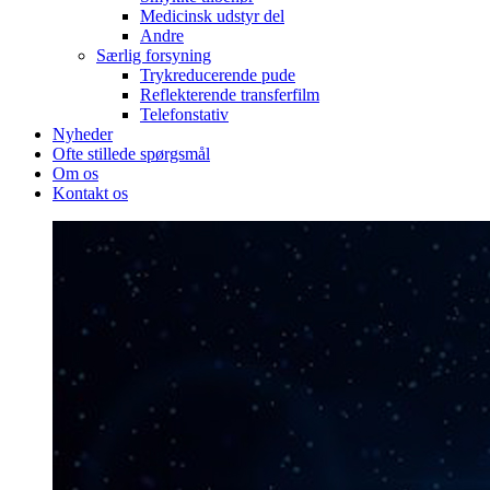
Medicinsk udstyr del
Andre
Særlig forsyning
Trykreducerende pude
Reflekterende transferfilm
Telefonstativ
Nyheder
Ofte stillede spørgsmål
Om os
Kontakt os