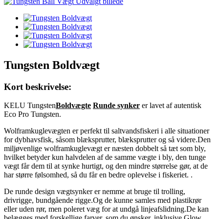
Tungsten Boldvægt
Kort beskrivelse:
KELU Tungsten
Boldvægte
Runde synker
er lavet af autentisk
Eco Pro Tungsten.
Wolframkuglevægten er perfekt til saltvandsfiskeri i alle situationer
for dybhavsfisk, såsom blæksprutter, blæksprutter og så videre.Den
miljøvenlige wolframkuglevægt er næsten dobbelt så tæt som bly,
hvilket betyder kun halvdelen af ​​de samme vægte i bly, den tunge
vægt får dem til at synke hurtigt, og den mindre størrelse gør, at de
har større følsomhed, så du får en bedre oplevelse i fiskeriet. .
De runde design vægtsynker er nemme at bruge til trolling,
drivrigge, bundgående rigge.Og de kunne samles med plastikrør
eller uden rør, men poleret væg for at undgå linjeafslidning.De kan
belægges med forskellige farver, som du ønsker, inklusive Glow