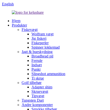
English
Hjem
Produkter
Fiskevægt
Wolfram vægt
Jig fiskeri
Fiskeperler
Spinner lokkemad
Jagt & bueskydning
Broadhead pil
Ferrule
Indsæt
Punkt
Slingshot ammunition
Ti skrue
Golf tilbehør
Adapter shim
Skruevægt
Tipvægt
Tungsten Dart
Andre komponenter
Smykke tilbehør