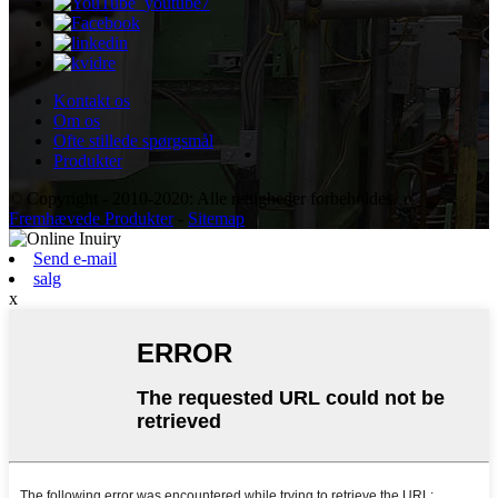
Kontakt os
Om os
Ofte stillede spørgsmål
Produkter
© Copyright - 2010-2020: Alle rettigheder forbeholdes.
Fremhævede Produkter
-
Sitemap
Send e-mail
salg
x