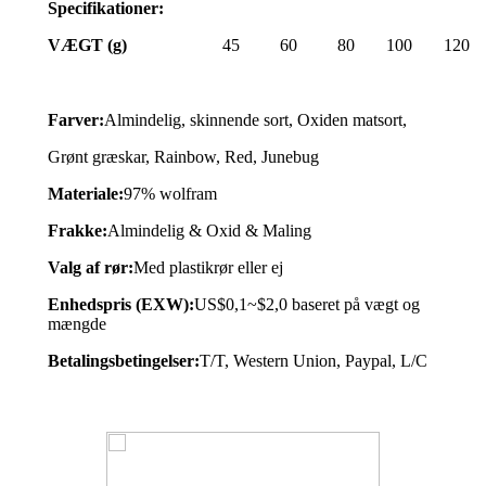
Specifikationer:
VÆGT (g)
45
60
80
100
120
Farver:
Almindelig, skinnende sort, Oxiden matsort,
Grønt græskar, Rainbow, Red, Junebug
Materiale:
97% wolfram
Frakke:
Almindelig & Oxid & Maling
Valg af rør:
Med plastikrør eller ej
Enhedspris (EXW):
US$0,1~$2,0 baseret på vægt og
mængde
Betalingsbetingelser:
T/T, Western Union, Paypal, L/C