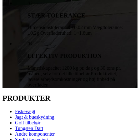
03
STÆR TOLERANCE
Dimensionstolerance: ±0,02 mm Vægttolerance:
±0,2g Overfladeruhed: 1~1,6um
04
EFFEKTIV PRODUKTION
Månedskapacitet 1200 kg pr. dag og 30 tons pr.
måned, selv for det lille tilbehør.Produktivitet,
lavere arbejdsomkostninger og høj finhed på
overfladen.
PRODUKTER
Fiskevægt
Jagt & bueskydning
Golf tilbehør
Tungsten Dart
Andre komponenter
Særlig forsyning