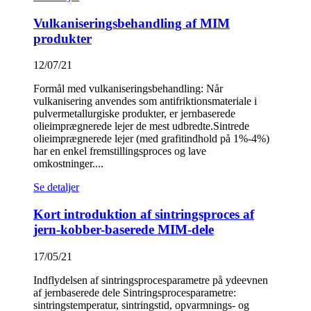
Vulkaniseringsbehandling af MIM
produkter
12/07/21
Formål med vulkaniseringsbehandling: Når
vulkanisering anvendes som antifriktionsmateriale i
pulvermetallurgiske produkter, er jernbaserede
olieimprægnerede lejer de mest udbredte.Sintrede
olieimprægnerede lejer (med grafitindhold på 1%-4%)
har en enkel fremstillingsproces og lave
omkostninger....
Se detaljer
Kort introduktion af sintringsproces af
jern-kobber-baserede MIM-dele
17/05/21
Indflydelsen af ​​sintringsprocesparametre på ydeevnen
af ​​jernbaserede dele Sintringsprocesparametre:
sintringstemperatur, sintringstid, opvarmnings- og