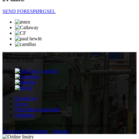
SEND FORESPØRGSEL
GØR DU
DIN KELU DEL BEGRÆNSET
LAD OS VIDE
Kontakt os
Om os
Ofte stillede spørgsmål
Produkter
© Copyright - 2010-2020: Alle rettigheder forbeholdes.
Fremhævede Produkter
-
Sitemap