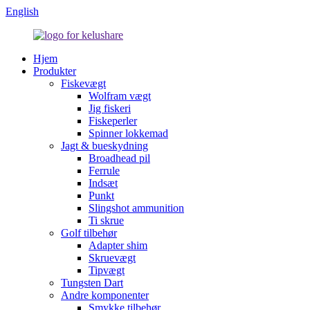
English
Hjem
Produkter
Fiskevægt
Wolfram vægt
Jig fiskeri
Fiskeperler
Spinner lokkemad
Jagt & bueskydning
Broadhead pil
Ferrule
Indsæt
Punkt
Slingshot ammunition
Ti skrue
Golf tilbehør
Adapter shim
Skruevægt
Tipvægt
Tungsten Dart
Andre komponenter
Smykke tilbehør