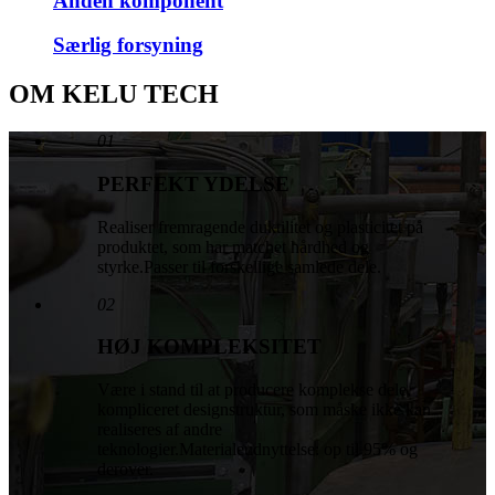
Anden komponent
Særlig forsyning
OM KELU TECH
01
PERFEKT YDELSE
Realiser fremragende duktilitet og plasticitet på
produktet, som har matchet hårdhed og
styrke.Passer til forskellige samlede dele.
02
HØJ KOMPLEKSITET
Være i stand til at producere komplekse dele,
kompliceret designstruktur, som måske ikke kan
realiseres af andre
teknologier.Materialeudnyttelse: op til 95% og
derover.