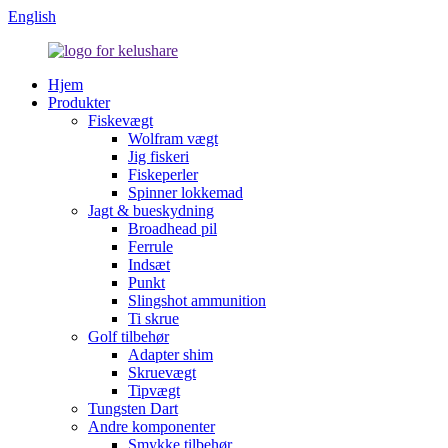
English
Hjem
Produkter
Fiskevægt
Wolfram vægt
Jig fiskeri
Fiskeperler
Spinner lokkemad
Jagt & bueskydning
Broadhead pil
Ferrule
Indsæt
Punkt
Slingshot ammunition
Ti skrue
Golf tilbehør
Adapter shim
Skruevægt
Tipvægt
Tungsten Dart
Andre komponenter
Smykke tilbehør