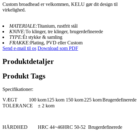
Custom broadhead er velkommen, KELU gør dit design til
virkelighed.
MATERIALE:
Titanium, rustfrit stål
KNIVE:
To klinger, tre klinger, brugerdefinerede
TYPE:
Ét stykke & samling
FRAKKE:
Plating, PVD eller Custom
Send e-mail til os
Download som PDF
Produktdetaljer
Produkt Tags
Specifikationer:
VÆGT
100 korn
125 korn
150 korn
225 korn
Brugerdefinerede
TOLERANCE
± 2 korn
HÅRDHED
HRC 44~46
HRC 50-52
Brugerdefinerede