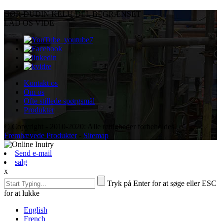
GØR DU
DIN KELU DEL BEGRÆNSET
LAD OS VIDE
Kontakt os
Om os
Ofte stillede spørgsmål
Produkter
© Copyright - 2010-2020: Alle rettigheder forbeholdes.
Fremhævede Produkter
-
Sitemap
Send e-mail
salg
x
Tryk på Enter for at søge eller ESC
for at lukke
English
French