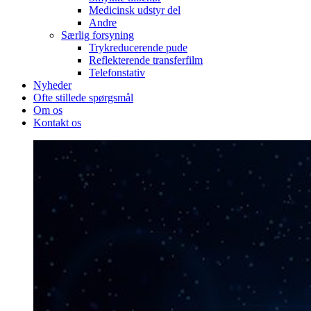
Medicinsk udstyr del
Andre
Særlig forsyning
Trykreducerende pude
Reflekterende transferfilm
Telefonstativ
Nyheder
Ofte stillede spørgsmål
Om os
Kontakt os