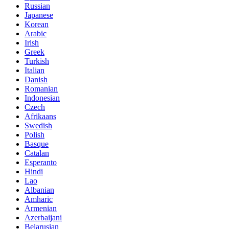
Russian
Japanese
Korean
Arabic
Irish
Greek
Turkish
Italian
Danish
Romanian
Indonesian
Czech
Afrikaans
Swedish
Polish
Basque
Catalan
Esperanto
Hindi
Lao
Albanian
Amharic
Armenian
Azerbaijani
Belarusian