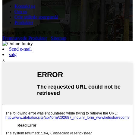
Kontakt os
Om os
Ofte stillede spørgsmål
Produkter
© Copyright - 2010-2020: Alle rettigheder forbeholdes.
Fremhævede Produkter
-
Sitemap
Send e-mail
salg
x