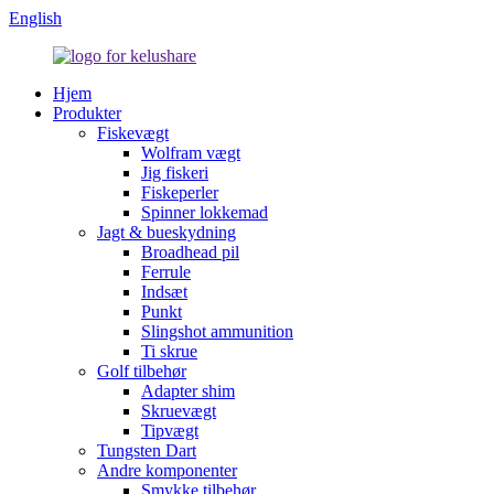
English
Hjem
Produkter
Fiskevægt
Wolfram vægt
Jig fiskeri
Fiskeperler
Spinner lokkemad
Jagt & bueskydning
Broadhead pil
Ferrule
Indsæt
Punkt
Slingshot ammunition
Ti skrue
Golf tilbehør
Adapter shim
Skruevægt
Tipvægt
Tungsten Dart
Andre komponenter
Smykke tilbehør