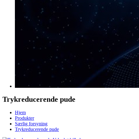
Trykreducerende pude
Hjem
Produkter
Særlig forsyning
Trykreducerende pude