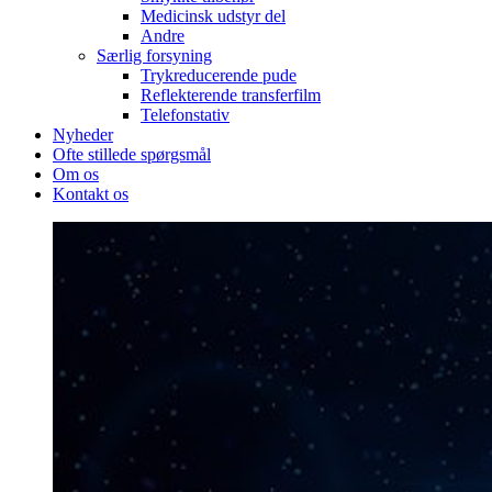
Medicinsk udstyr del
Andre
Særlig forsyning
Trykreducerende pude
Reflekterende transferfilm
Telefonstativ
Nyheder
Ofte stillede spørgsmål
Om os
Kontakt os